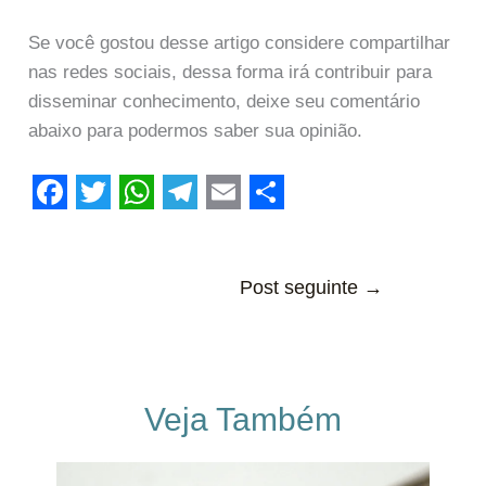
Se você gostou desse artigo considere compartilhar
nas redes sociais, dessa forma irá contribuir para
disseminar conhecimento, deixe seu comentário
abaixo para podermos saber sua opinião.
F
T
W
T
E
S
a
w
h
e
m
h
c
i
a
l
a
Post seguinte
a
→
e
t
t
e
i
r
b
t
s
g
l
e
o
e
A
r
Veja Também
o
r
p
a
k
p
m