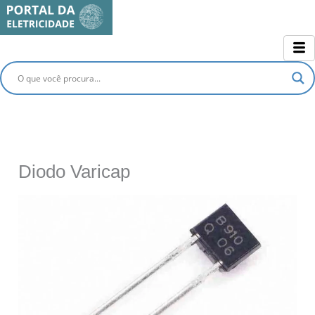
Ir
para
o
conteúdo
Diodo Varicap