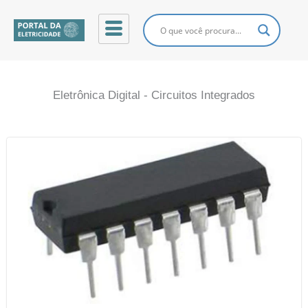
Ir
para
o
conteúdo
Eletrônica Digital - Circuitos Integrados