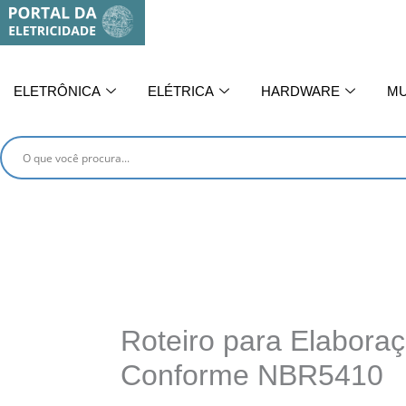
Ir
para
o
conteúdo
ELETRÔNICA
ELÉTRICA
HARDWARE
MU
Roteiro para Elaboraç
Conforme NBR5410