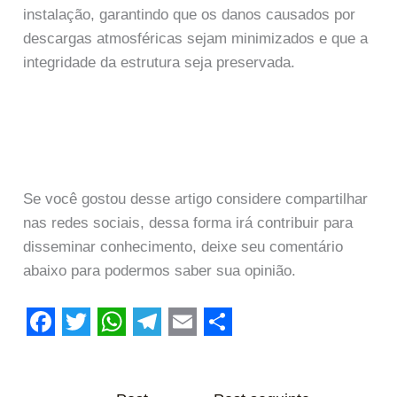
instalação, garantindo que os danos causados por
descargas atmosféricas sejam minimizados e que a
integridade da estrutura seja preservada.
Se você gostou desse artigo considere compartilhar
nas redes sociais, dessa forma irá contribuir para
disseminar conhecimento, deixe seu comentário
abaixo para podermos saber sua opinião.
F
T
W
T
E
S
a
w
h
e
m
h