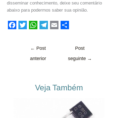
disseminar conhecimento, deixe seu comentário
abaixo para podermos saber sua opinião.
F
T
W
T
E
S
a
w
h
e
m
h
c
i
a
←
Post
l
a
a
Post
e
t
t
e
i
r
anterior
seguinte
→
b
t
s
g
l
e
o
e
A
r
o
r
p
a
Veja Também
k
p
m