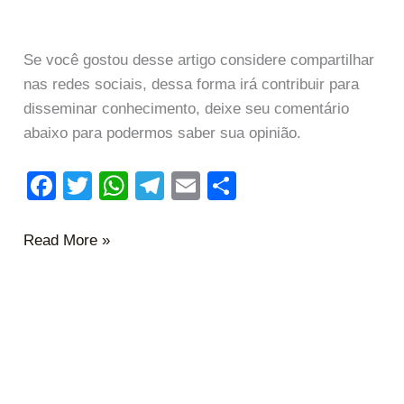
Se você gostou desse artigo considere compartilhar
nas redes sociais, dessa forma irá contribuir para
disseminar conhecimento, deixe seu comentário
abaixo para podermos saber sua opinião.
F
T
W
T
E
S
a
wi
h
el
m
h
c
tt
at
e
ail
ar
Read More »
e
er
s
gr
e
b
A
a
o
p
m
o
p
k