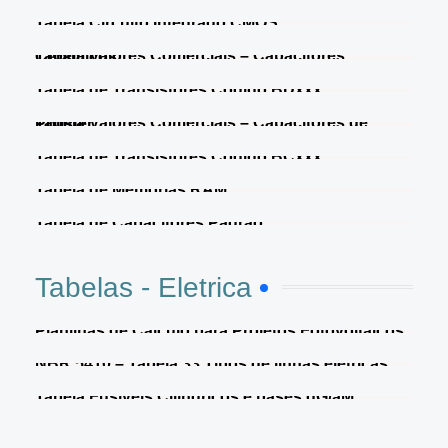
Tabela Circuito Integrado CMOS
Tabela Valores Comerciais – Capacitores Cerâmicos
Tabela de Transistores Código BDxxx
Tabela Valores Comerciais – Capacitores de Polister
Tabela de Transistores Código BCxxx
Tabela de Memórias RAM
Tabela de Capacitores Padrão
Tabelas - Eletrica
Planilhas de Cálculo para Projetos Fotovoltaicos
NBR 5410 – Tabela 33 Tipos de linhas elétricas
Tabela Fusíveis Cilíndricos e bases gG/aM